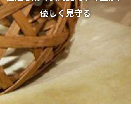
優しく見守る
E-WORKS（イー・ワークス）
>
施工事例
>
マンション
>
差込む陽で表情変えゆく壁が、優しく見守る